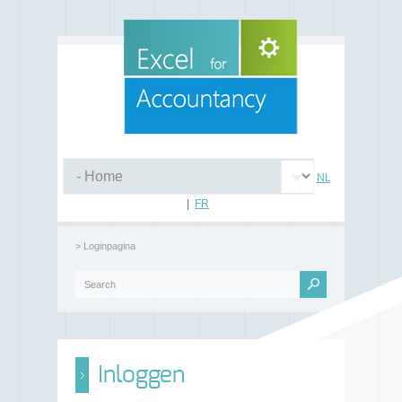
NL
|
FR
> Loginpagina
Inloggen