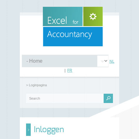
NL
|
FR
> Loginpagina
Inloggen